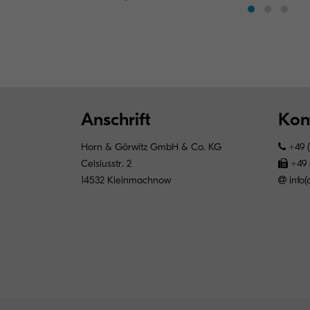
Anschrift
Kon
Horn & Görwitz GmbH & Co. KG
+49 (
Celsiusstr. 2
+49 
14532 Kleinmachnow
info