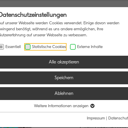
Datenschutzeinstellungen
Auf unserer Webseite werden Cookies verwendet. Einige davon werden
zwingend benötigt, während es uns andere ermöglichen, Ihre
Nutzererfahrung auf unserer Webseite zu verbessern.
TIFUNKTIONSDRUCKER
SOFTWARE
BLOG
Essentiell
Statistische Cookies
Externe Inhalte
Alle akzeptieren
Speichern
Ablehnen
TASKalfa 50
DER NEUE PLAT
Weitere Informationen anzeigen
ALLROUNDERN
Impressum
|
Datenschut