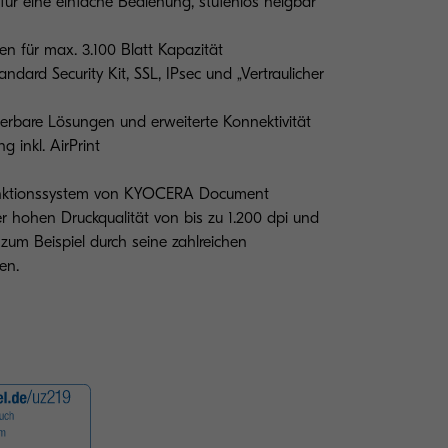
ür eine einfache Bedienung, stufenlos neigbar
en für max. 3.100 Blatt Kapazität
ndard Security Kit, SSL, IPsec und „Vertraulicher
ierbare Lösungen und erweiterte Konnektivität
g inkl. AirPrint
funktionssystem von KYOCERA Document
ner hohen Druckqualität von bis zu 1.200 dpi und
– zum Beispiel durch seine zahlreichen
en.
Abbildung mit Optio