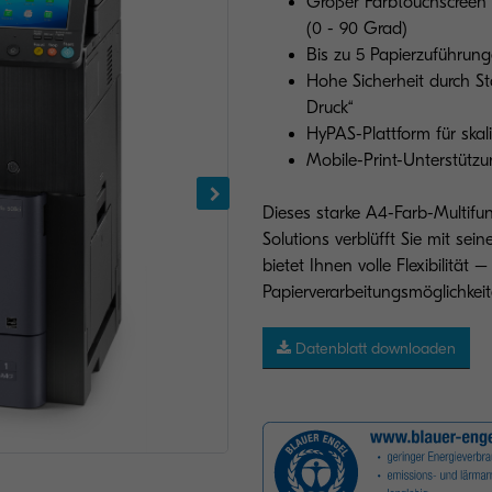
Großer Farbtouchscreen f
(0 - 90 Grad)
Bis zu 5 Papierzuführung
Hohe Sicherheit durch Sta
Druck“
HyPAS-Plattform für skal
Mobile-Print-Unterstützun
Dieses starke A4-Farb-Multi
Solutions verblüfft Sie mit sei
bietet Ihnen volle Flexibilität 
Papierverarbeitungsmöglichkeit
Datenblatt downloaden
Abbildung mit Optionen