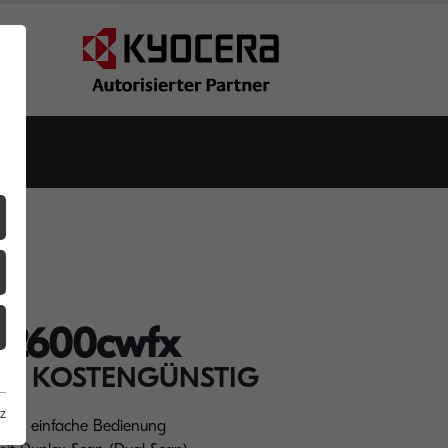
2600cwfx
TÄT KOSTENGÜNSTIG
z
 für einfache Bedienung