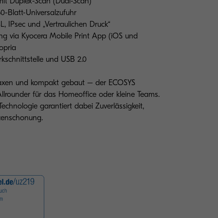
mit Duplex-Scan (Dual-Scan)
0-Blatt-Universalzufuhr
L, IPsec und „Vertraulichen Druck“
ung via Kyocera Mobile Print App (iOS und
opria
schnittstelle und USB 2.0
 Faxen und kompakt gebaut – der ECOSYS
llrounder für das Homeoffice oder kleine Teams.
echnologie garantiert dabei Zuverlässigkeit,
rcenschonung.