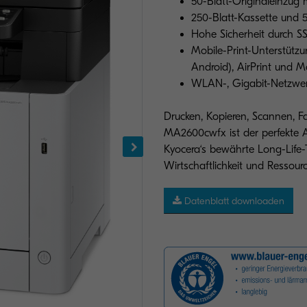
50-Blatt-Originaleinzug 
250-Blatt-Kassette und 5
Hohe Sicherheit durch SS
Mobile-Print-Unterstütz
Android), AirPrint und M
WLAN-, Gigabit-Netzwerk
Drucken, Kopieren, Scannen,
MA2600cwfx ist der perfekte A
Kyocera‘s bewährte Long-Life-T
Wirtschaftlichkeit und Ressou
Datenblatt downloaden