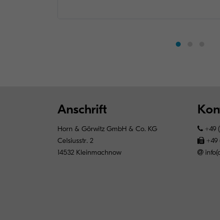
Anschrift
Kon
Horn & Görwitz GmbH & Co. KG
+49 (
Celsiusstr. 2
+49 
14532 Kleinmachnow
info