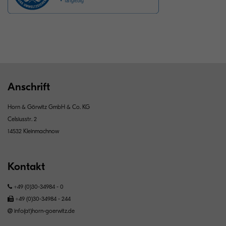
Anschrift
Horn & Görwitz GmbH & Co. KG
Celsiusstr. 2
14532 Kleinmachnow
Kontakt
+49 (0)30-34984 - 0
+49 (0)30-34984 - 244
info(at)horn-goerwitz.de