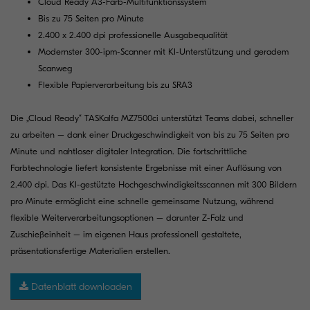
Cloud Ready A3-Farb-Multifunktionssystem
Bis zu 75 Seiten pro Minute
2.400 x 2.400 dpi professionelle Ausgabequalität
Modernster 300-ipm-Scanner mit KI-Unterstützung und geradem
Scanweg
Flexible Papierverarbeitung bis zu SRA3
Die „Cloud Ready“ TASKalfa MZ7500ci unterstützt Teams dabei, schneller
zu arbeiten – dank einer Druckgeschwindigkeit von bis zu 75 Seiten pro
Minute und nahtloser digitaler Integration. Die fortschrittliche
Farbtechnologie liefert konsistente Ergebnisse mit einer Auflösung von
2.400 dpi. Das KI-gestützte Hochgeschwindigkeitsscannen mit 300 Bildern
pro Minute ermöglicht eine schnelle gemeinsame Nutzung, während
flexible Weiterverarbeitungsoptionen – darunter Z-Falz und
Zuschießeinheit – im eigenen Haus professionell gestaltete,
präsentationsfertige Materialien erstellen.
Datenblatt downloaden