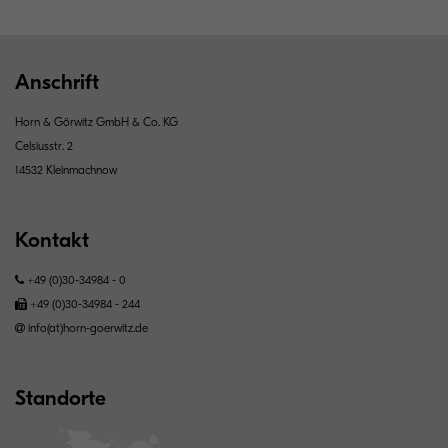
Anschrift
Horn & Görwitz GmbH & Co. KG
Celsiusstr. 2
14532 Kleinmachnow
Kontakt
+49 (0)30-34984 - 0
+49 (0)30-34984 - 244
info(at)horn-goerwitz.de
Standorte